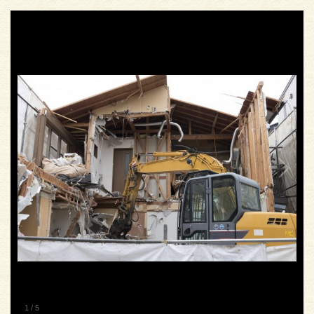
1
/
5