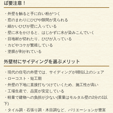
ば要注意！
・外壁を触ると手に白い粉がつく
・窓のまわりにひびや隙間が見られる
・細かいひびが壁に入っている
・壁に水をかけると、はじかずに水が染みこんでいく
・目地材が切れたり、ひびが入っている
・カビやコケが繁殖している
・塗膜が剥がれている
外壁材にサイディングを選ぶメリット
・現代の住宅の外壁では、サイディングが8割以上のシェア
・ローコスト・短工期
・外壁の下地に直接打ちつけていくため、施工性が高い
・工場生産で、品質が安定している
・軽量で建物への負担が少ない(重量はモルタル壁の2分の1以
下)
・タイル調・石張り調・木目調など、バリエーションが豊富