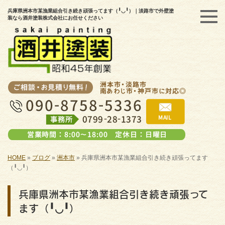
兵庫県洲本市某漁業組合引き続き頑張ってます（╹◡╹）｜淡路市で外壁塗
装なら酒井塗装株式会社にお任せください
HOME
»
ブログ
»
洲本市
»
兵庫県洲本市某漁業組合引き続き頑張ってます
（╹◡╹）
兵庫県洲本市某漁業組合引き続き頑張って
ます（╹◡╹）