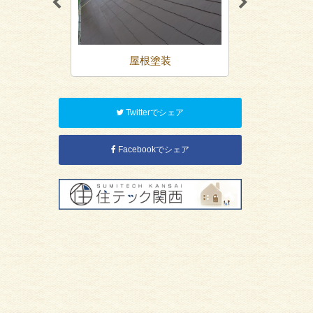
装
屋根塗装
防
Twitterでシェア
Facebookでシェア