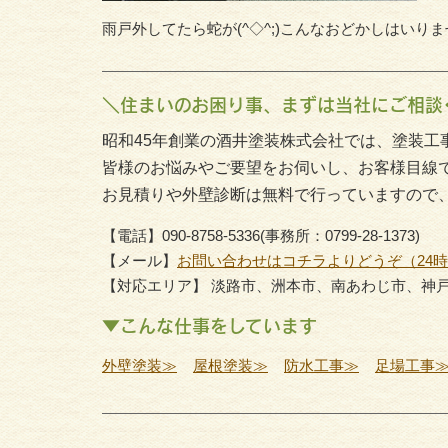
雨戸外してたら蛇が(^◇^;)こんなおどかしはいり
＼住まいのお困り事、まずは当社にご相談
昭和45年創業の酒井塗装株式会社では、塗装工
皆様のお悩みやご要望をお伺いし、お客様目線
お見積りや外壁診断は無料で行っていますので
【電話】090-8758-5336(事務所：0799-28-1373)
【メール】
お問い合わせはコチラよりどうぞ（24
【対応エリア】 淡路市、洲本市、南あわじ市、神
▼こんな仕事をしています
外壁塗装≫
屋根塗装≫
防水工事≫
足場工事