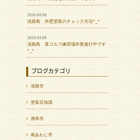
2026.04.09
淡路島 外壁塗装のチェック方法^_^
2026.04.09
淡路島 某ゴルフ練習場作業進行中です
^_^
ブログカテゴリ
淡路市
塗装豆知識
洲本市
南あわじ市