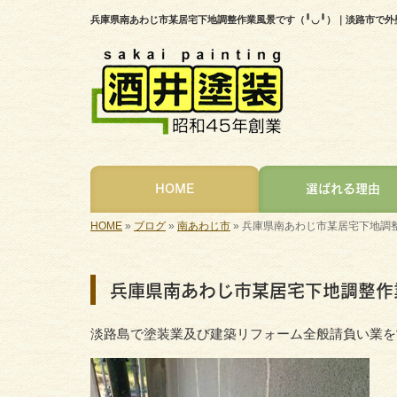
兵庫県南あわじ市某居宅下地調整作業風景です（╹◡╹）｜淡路市で
HOME
選ばれる理由
HOME
»
ブログ
»
南あわじ市
»
兵庫県南あわじ市某居宅下地調整
兵庫県南あわじ市某居宅下地調整作
淡路島で塗装業及び建築リフォーム全般請負い業を