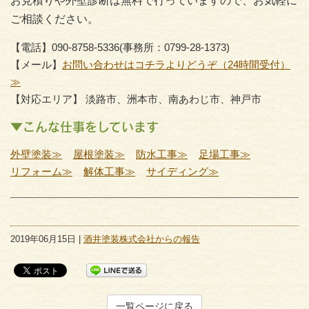
お見積りや外壁診断は無料で行っていますので、お気軽に
ご相談ください。
【電話】090-8758-5336(事務所：0799-28-1373)
【メール】
お問い合わせはコチラよりどうぞ（24時間受付）
≫
【対応エリア】 淡路市、洲本市、南あわじ市、神戸市
▼こんな仕事をしています
外壁塗装≫
屋根塗装≫
防水工事≫
足場工事≫
リフォーム≫
解体工事≫
サイディング≫
2019年06月15日 |
酒井塗装株式会社からの報告
一覧ページに戻る