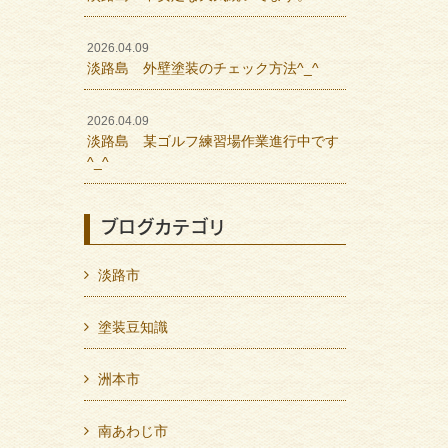
2026.04.09
淡路島 外壁塗装のチェック方法^_^
2026.04.09
淡路島 某ゴルフ練習場作業進行中です
^_^
ブログカテゴリ
淡路市
塗装豆知識
洲本市
南あわじ市