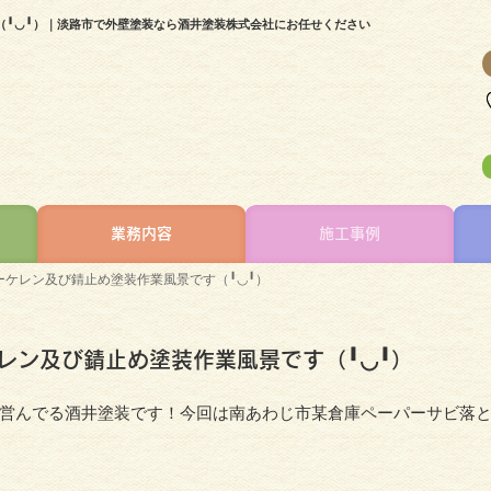
（╹◡╹）｜淡路市で外壁塗装なら酒井塗装株式会社にお任せください
業務内容
施工事例
ケレン及び錆止め塗装作業風景です（╹◡╹）
レン及び錆止め塗装作業風景です（╹◡╹）
営んでる酒井塗装です！今回は南あわじ市某倉庫ペーパーサビ落