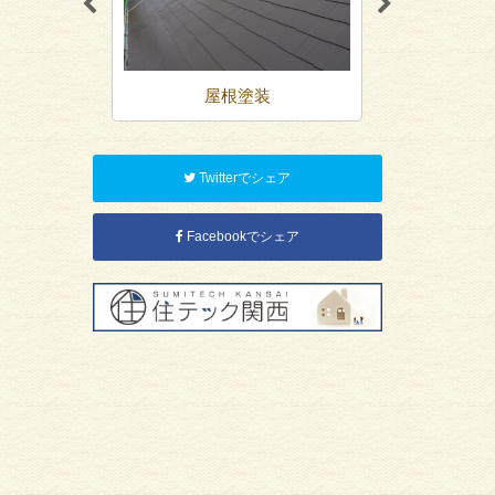
装
屋根塗装
防
Twitterでシェア
Facebookでシェア