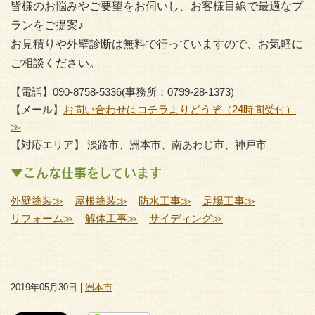
皆様のお悩みやご要望をお伺いし、お客様目線で最適なプ
ランをご提案♪
お見積りや外壁診断は無料で行っていますので、お気軽に
ご相談ください。
【電話】090-8758-5336(事務所：0799-28-1373)
【メール】
お問い合わせはコチラよりどうぞ（24時間受付）
≫
【対応エリア】 淡路市、洲本市、南あわじ市、神戸市
▼こんな仕事をしています
外壁塗装≫
屋根塗装≫
防水工事≫
足場工事≫
リフォーム≫
解体工事≫
サイディング≫
2019年05月30日 |
洲本市