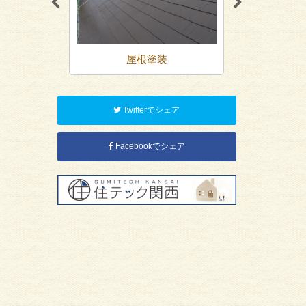
装
屋根塗装
防
Twitterでシェア
Facebookでシェア