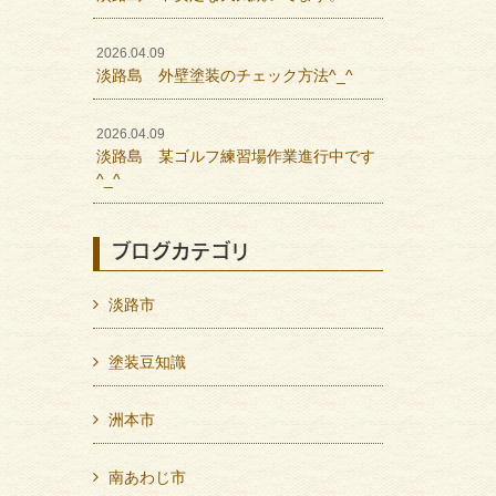
2026.04.09
淡路島 外壁塗装のチェック方法^_^
2026.04.09
淡路島 某ゴルフ練習場作業進行中です
^_^
ブログカテゴリ
淡路市
塗装豆知識
洲本市
南あわじ市