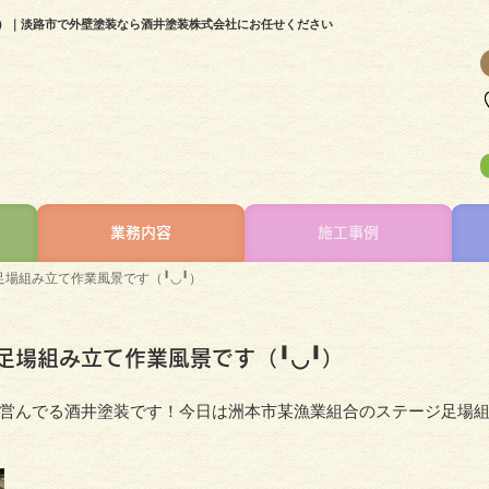
╹）｜淡路市で外壁塗装なら酒井塗装株式会社にお任せください
業務内容
施工事例
場組み立て作業風景です（╹◡╹）
足場組み立て作業風景です（╹◡╹）
営んでる酒井塗装です！今日は洲本市某漁業組合のステージ足場