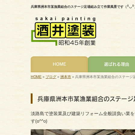
兵庫県洲本市某漁業組合のステージ足場組み立て作業風景です（╹◡
HOME
選ばれる理由
HOME
»
ブログ
»
洲本市
»
兵庫県洲本市某漁業組合のステージ足
兵庫県洲本市某漁業組合のステージ
淡路島で塗装業及び建築リフォーム全般請負い業を
す(o^^o)