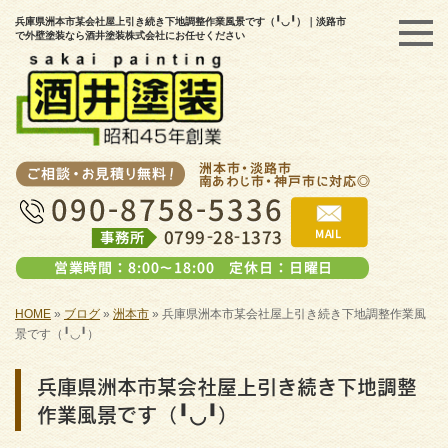
兵庫県洲本市某会社屋上引き続き下地調整作業風景です（╹◡╹）｜淡路市
で外壁塗装なら酒井塗装株式会社にお任せください
HOME
»
ブログ
»
洲本市
»
兵庫県洲本市某会社屋上引き続き下地調整作業風
景です（╹◡╹）
兵庫県洲本市某会社屋上引き続き下地調整
作業風景です（╹◡╹）