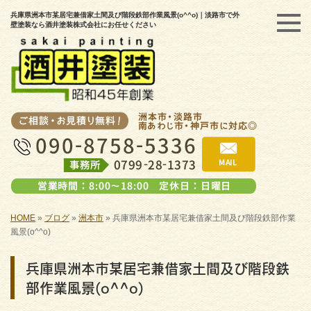
兵庫県洲本市某居宅兼借家土間及び階段鉄部作業風景(o^^o)｜淡路市で外
壁塗装なら酒井塗装株式会社にお任せください
HOME
»
ブログ
»
洲本市
»
兵庫県洲本市某居宅兼借家土間及び階段鉄部作業
風景(o^^o)
兵庫県洲本市某居宅兼借家土間及び階段鉄
部作業風景(o^^o)