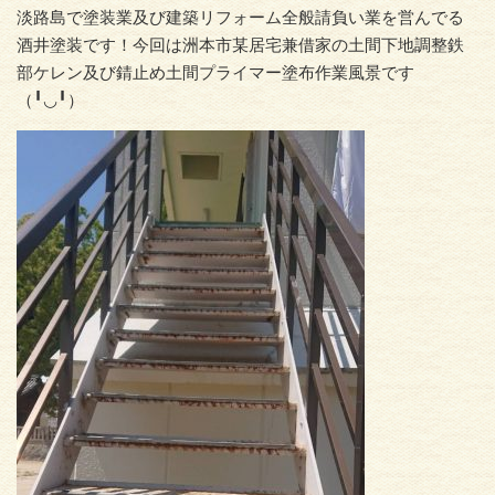
淡路島で塗装業及び建築リフォーム全般請負い業を営んでる
酒井塗装です！今回は洲本市某居宅兼借家の土間下地調整鉄
部ケレン及び錆止め土間プライマー塗布作業風景です
（╹◡╹）