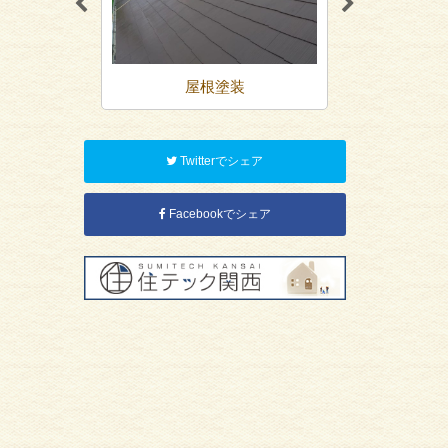
装
屋根塗装
防
Twitterでシェア
Facebookでシェア