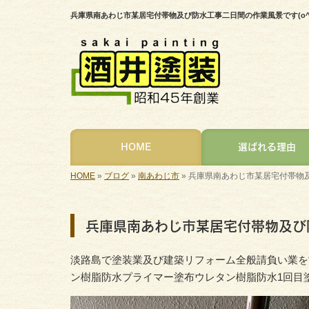
兵庫県南あわじ市某居宅付帯物及び防水工事二日間の作業風景です(o
HOME
選ばれる理由
HOME
»
ブログ
»
南あわじ市
»
兵庫県南あわじ市某居宅付帯物及
兵庫県南あわじ市某居宅付帯物及び防
淡路島で塗装業及び建築リフォーム全般請負い業を
ン樹脂防水プライマー塗布ウレタン樹脂防水1回目