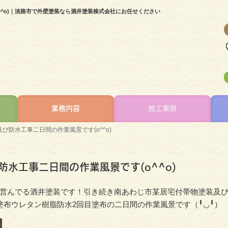
^^o)｜淡路市で外壁塗装なら酒井塗装株式会社にお任せください
業務内容
施工事例
び防水工事二日間の作業風景です(o^^o)
水工事二日間の作業風景です(o^^o)
営んでる酒井塗装です！引き続き南あわじ市某居宅付帯物塗装及
塗布ウレタン樹脂防水2回目塗布の二日間の作業風景です（╹◡╹）