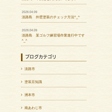
2026.04.09
淡路島 外壁塗装のチェック方法^_^
2026.04.09
淡路島 某ゴルフ練習場作業進行中です
^_^
ブログカテゴリ
淡路市
塗装豆知識
洲本市
南あわじ市