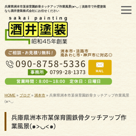
兵庫県洲本市某保育園鉄骨タッチアップ作業風景(๑>◡｜淡路市で外壁塗装
なら酒井塗装株式会社にお任せください
HOME
»
ブログ
»
洲本市
»
兵庫県洲本市某保育園鉄骨タッチアップ作業風景
(๑>◡
兵庫県洲本市某保育園鉄骨タッチアップ作
業風景(๑>◡<๑)