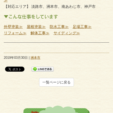
≫
【対応エリア】 淡路市、洲本市、南あわじ市、神戸市
▼こんな仕事をしています
外壁塗装≫
屋根塗装≫
防水工事≫
足場工事≫
リフォーム≫
解体工事≫
サイディング≫
2019年03月30日 |
洲本市
一覧ページに戻る