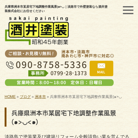
兵庫県洲本市某居宅下地調整作業風景(๑>◡｜淡路市で外壁塗装なら酒井塗
装株式会社にお任せください
HOME
»
ブログ
»
洲本市
»
兵庫県洲本市某居宅下地調整作業風景(๑>◡
兵庫県洲本市某居宅下地調整作業風景
(๑>◡<๑)
淡路島で塗装業及び建築リフォーム全般請負い業を営んでる