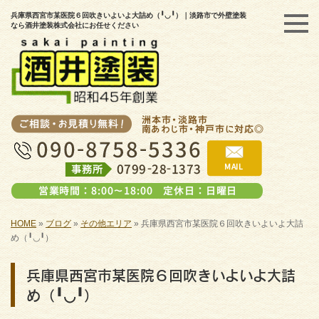
兵庫県西宮市某医院６回吹きいよいよ大詰め（╹◡╹）｜淡路市で外壁塗装
なら酒井塗装株式会社にお任せください
HOME
»
ブログ
»
その他エリア
»
兵庫県西宮市某医院６回吹きいよいよ大詰
め（╹◡╹）
兵庫県西宮市某医院６回吹きいよいよ大詰
め（╹◡╹）