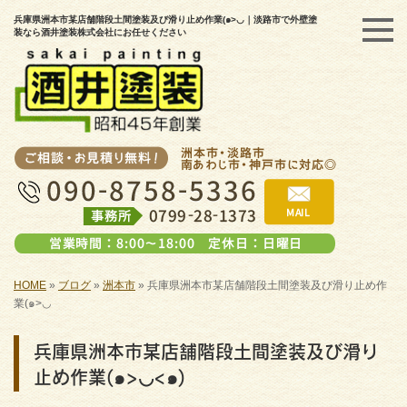
兵庫県洲本市某店舗階段土間塗装及び滑り止め作業(๑>◡｜淡路市で外壁塗
装なら酒井塗装株式会社にお任せください
HOME
»
ブログ
»
洲本市
»
兵庫県洲本市某店舗階段土間塗装及び滑り止め作
業(๑>◡
兵庫県洲本市某店舗階段土間塗装及び滑り
止め作業(๑>◡<๑)