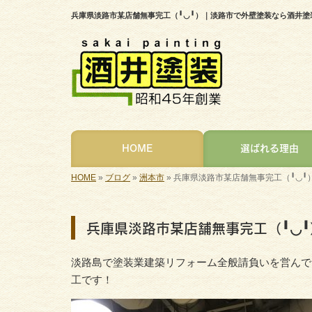
兵庫県淡路市某店舗無事完工（╹◡╹）｜淡路市で外壁塗装なら酒井塗
HOME
選ばれる理由
HOME
»
ブログ
»
洲本市
»
兵庫県淡路市某店舗無事完工（╹◡╹
兵庫県淡路市某店舗無事完工（╹◡╹
淡路島で塗装業建築リフォーム全般請負いを営んで
工です！