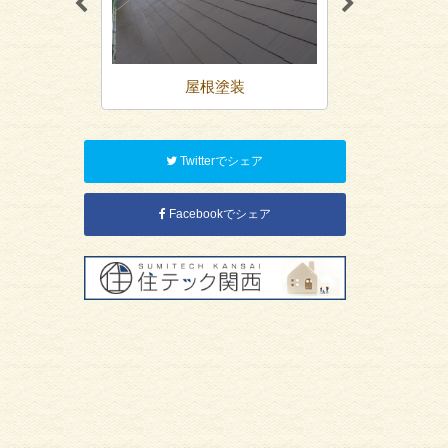
装
屋根塗装
防
Twitterでシェア
Facebookでシェア