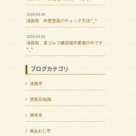
2026.04.09
淡路島 外壁塗装のチェック方法^_^
2026.04.09
淡路島 某ゴルフ練習場作業進行中です
^_^
ブログカテゴリ
淡路市
塗装豆知識
洲本市
南あわじ市