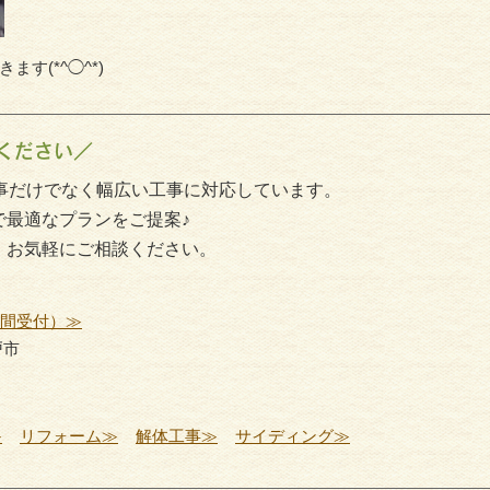
す(*^◯^*)
ください／
事だけでなく幅広い工事に対応しています。
で最適なプランをご提案♪
、お気軽にご相談ください。
時間受付）≫
戸市
≫
リフォーム≫
解体工事≫
サイディング≫