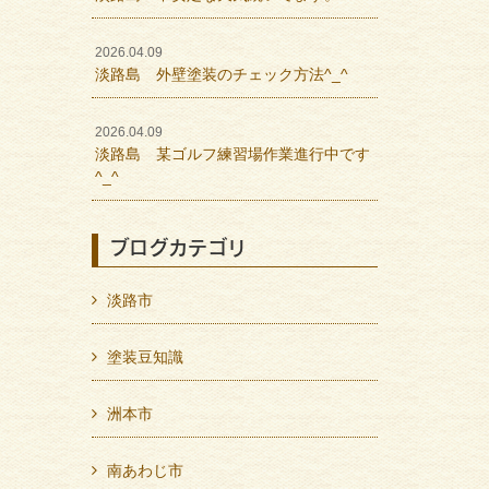
2026.04.09
淡路島 外壁塗装のチェック方法^_^
2026.04.09
淡路島 某ゴルフ練習場作業進行中です
^_^
ブログカテゴリ
淡路市
塗装豆知識
洲本市
南あわじ市