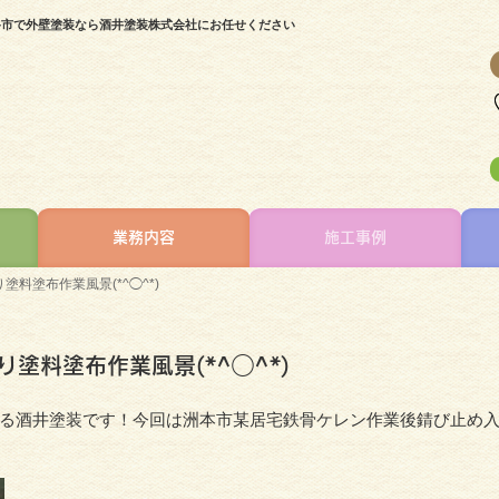
淡路市で外壁塗装なら酒井塗装株式会社にお任せください
業務内容
施工事例
料塗布作業風景(*^◯^*)
塗料塗布作業風景(*^◯^*)
る酒井塗装です！今回は洲本市某居宅鉄骨ケレン作業後錆び止め