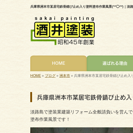
兵庫県洲本市某居宅鉄骨錆び止め入り塗料塗布作業風景(*^◯^*)｜
HOME
選ばれる理由
HOME
»
ブログ
»
洲本市
»
兵庫県洲本市某居宅鉄骨錆び止め入り塗
兵庫県洲本市某居宅鉄骨錆び止め入り
淡路島で塗装業建築リフォーム全般請負いを営んで
塗布作業風景です！