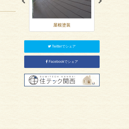
装
屋根塗装
防
Twitterでシェア
Facebookでシェア