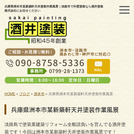
兵庫県洲本市某新築軒天井塗装作業風景｜淡路市で外壁塗装なら酒井塗装
株式会社にお任せください
HOME
»
ブログ
»
洲本市
»
兵庫県洲本市某新築軒天井塗装作業風景
兵庫県洲本市某新築軒天井塗装作業風景
淡路島で塗装業建築リフォーム全般請負いを営んでる酒井塗
装です！今回は洲本市某新築軒天井塗装作業風景です！