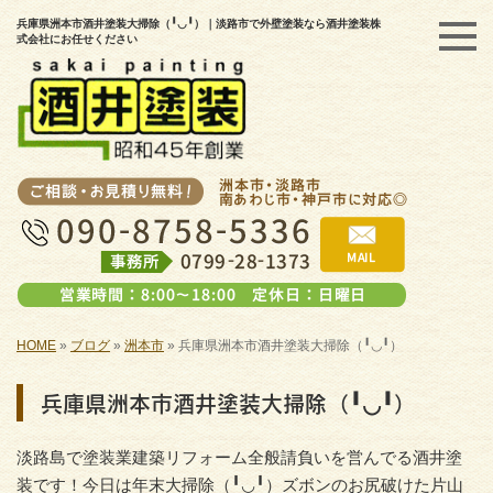
兵庫県洲本市酒井塗装大掃除（╹◡╹）｜淡路市で外壁塗装なら酒井塗装株
式会社にお任せください
HOME
»
ブログ
»
洲本市
»
兵庫県洲本市酒井塗装大掃除（╹◡╹）
兵庫県洲本市酒井塗装大掃除（╹◡╹）
淡路島で塗装業建築リフォーム全般請負いを営んでる酒井塗
装です！今日は年末大掃除（╹◡╹）ズボンのお尻破けた片山