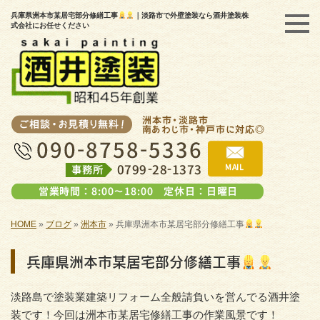
兵庫県洲本市某居宅部分修繕工事
｜淡路市で外壁塗装なら酒井塗装株
式会社にお任せください
HOME
»
ブログ
»
洲本市
»
兵庫県洲本市某居宅部分修繕工事
兵庫県洲本市某居宅部分修繕工事
淡路島で塗装業建築リフォーム全般請負いを営んでる酒井塗
装です！今回は洲本市某居宅修繕工事の作業風景です！