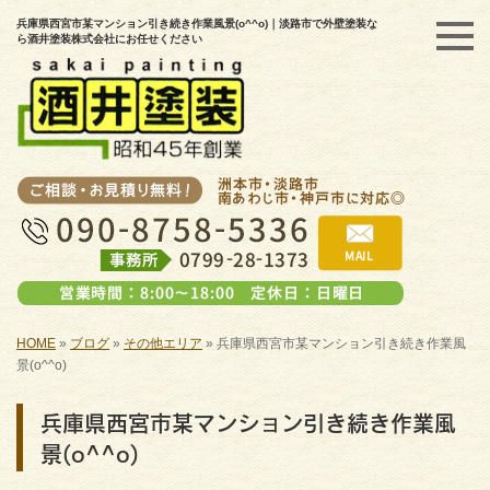
兵庫県西宮市某マンション引き続き作業風景(o^^o)｜淡路市で外壁塗装な
ら酒井塗装株式会社にお任せください
HOME
»
ブログ
»
その他エリア
»
兵庫県西宮市某マンション引き続き作業風
景(o^^o)
兵庫県西宮市某マンション引き続き作業風
景(o^^o)