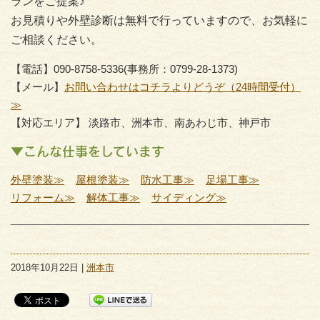
ランをご提案♪
お見積りや外壁診断は無料で行っていますので、お気軽に
ご相談ください。
【電話】090-8758-5336(事務所：0799-28-1373)
【メール】
お問い合わせはコチラよりどうぞ（24時間受付）
≫
【対応エリア】 淡路市、洲本市、南あわじ市、神戸市
▼こんな仕事をしています
外壁塗装≫
屋根塗装≫
防水工事≫
足場工事≫
リフォーム≫
解体工事≫
サイディング≫
2018年10月22日 |
洲本市