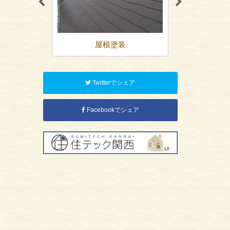
装
屋根塗装
防
Twitterでシェア
Facebookでシェア