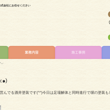
株式会社にお任せください
業務内容
施工事例
>◡
๑)
んでる酒井塗装です(^^)今日は足場解体と同時進行で塀の塗装も