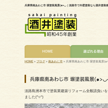
兵庫県南あわじ市 塀塗装風景(๑>◡｜淡路市で外壁塗装なら酒井塗装
HOME
選ばれる理由
HOME
»
ブログ
»
南あわじ市
»
兵庫県南あわじ市 塀塗装風景(๑
兵庫県南あわじ市 塀塗装風景(๑>◡<
淡路島洲本市で塗装業建築リフォーム全般請負いを営
ました(^○^)