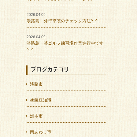
2026.04.09
淡路島 外壁塗装のチェック方法^_^
2026.04.09
淡路島 某ゴルフ練習場作業進行中です
^_^
ブログカテゴリ
淡路市
塗装豆知識
洲本市
南あわじ市