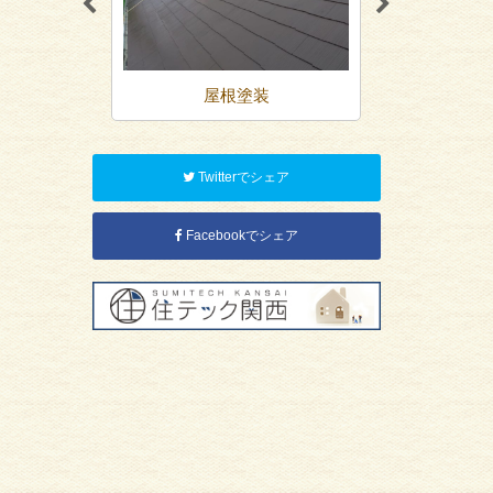
装
屋根塗装
防
Twitterでシェア
Facebookでシェア