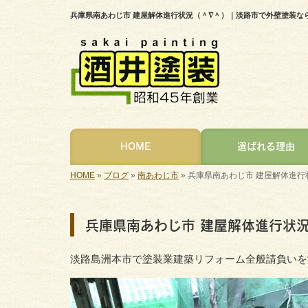
兵庫県南あわじ市 建屋解体進行状況（＾∇＾）｜淡路市で外壁塗装な
HOME
選ばれる理由
HOME
»
ブログ
»
南あわじ市
»
兵庫県南あわじ市 建屋解体進行
兵庫県南あわじ市 建屋解体進行状
淡路島洲本市で塗装業建築リフォーム全般請負いを営