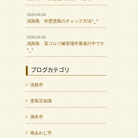
2026.04.09
淡路島 外壁塗装のチェック方法^_^
2026.04.09
淡路島 某ゴルフ練習場作業進行中です
^_^
ブログカテゴリ
淡路市
塗装豆知識
洲本市
南あわじ市