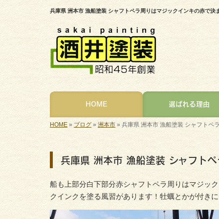
兵庫県 洲本市 漁船塗装 シャフトペラ周りはマジックインキの赤で決ま
HOME
選ばれる理由
HOME
»
ブログ
»
洲本市
»
兵庫県 洲本市 漁船塗装 シャフトペラ
兵庫県 洲本市 漁船塗装 シャフトペ
船も上部分白下部分赤シャフトペラ周りはマジックイ
クインクを塗る風習があります！牡蠣とかが付きに