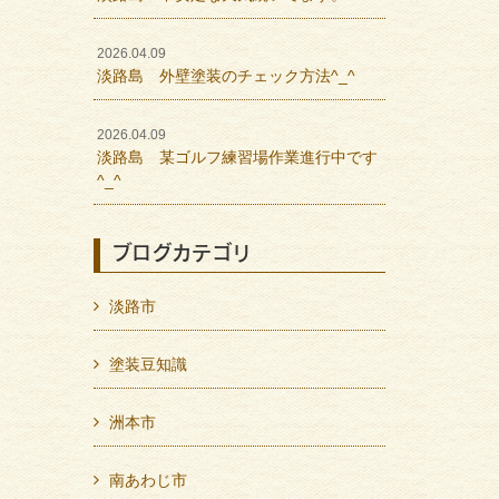
2026.04.09
淡路島 外壁塗装のチェック方法^_^
2026.04.09
淡路島 某ゴルフ練習場作業進行中です
^_^
ブログカテゴリ
淡路市
塗装豆知識
洲本市
南あわじ市