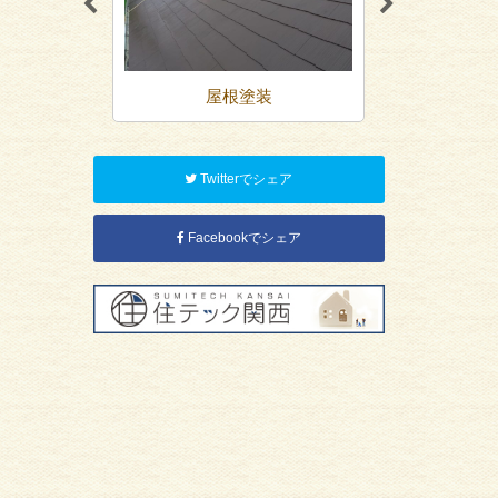
装
屋根塗装
防
Twitterでシェア
Facebookでシェア