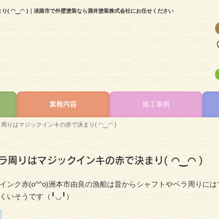
り( ◠‿◠ )｜淡路市で外壁塗装なら酒井塗装株式会社にお任せください
業務内容
施工事例
周りはマジックインキの赤で決まり( ◠‿◠ )
ラ周りはマジックインキの赤で決まり( ◠‿◠ )
ンク赤(o^^o)洲本市由良の漁船は昔からシャフトやペラ周りには
くいそうです（╹◡╹）