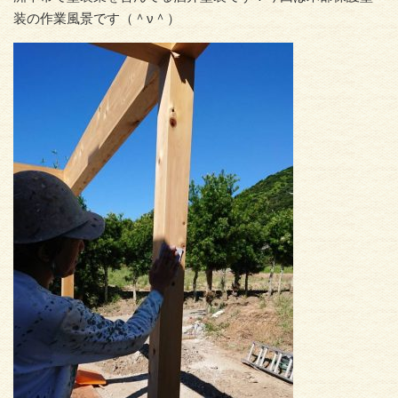
装の作業風景です（＾ν＾）