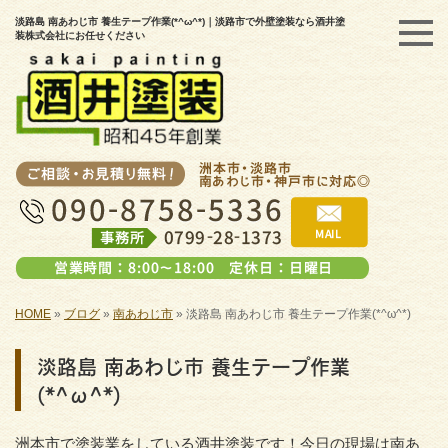
淡路島 南あわじ市 養生テープ作業(*^ω^*)｜淡路市で外壁塗装なら酒井塗
装株式会社にお任せください
HOME
»
ブログ
»
南あわじ市
»
淡路島 南あわじ市 養生テープ作業(*^ω^*)
淡路島 南あわじ市 養生テープ作業
(*^ω^*)
洲本市で塗装業をしている酒井塗装です！今日の現場は南あ