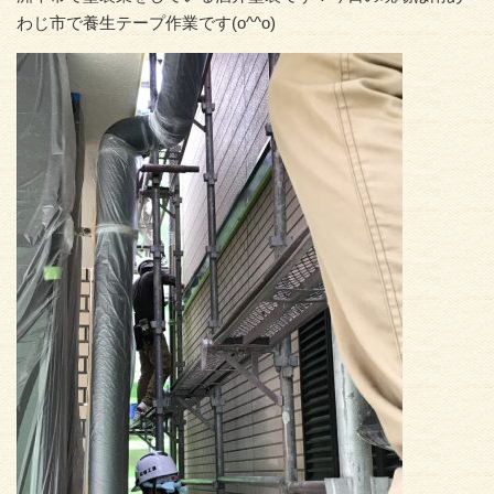
わじ市で養生テープ作業です(o^^o)