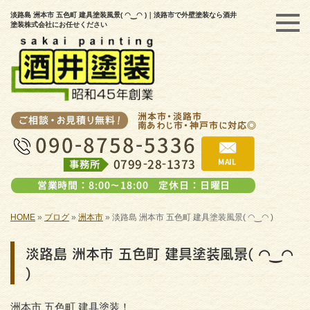
淡路島 洲本市 五色町 建具塗装風景( ◠‿◠ )｜淡路市で外壁塗装なら酒井
塗装株式会社にお任せください
HOME
»
ブログ
»
洲本市
»
淡路島 洲本市 五色町 建具塗装風景( ◠‿◠ )
淡路島 洲本市 五色町 建具塗装風景( ◠‿◠
)
洲本市 五色町 建具塗装！