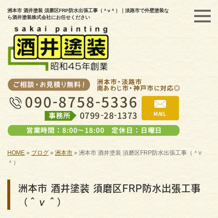
洲本市 酒井塗装 須磨区FRP防水出張工事（＾ν＾）｜淡路市で外壁塗装な
ら酒井塗装株式会社にお任せください
HOME
»
ブログ
»
洲本市
»
洲本市 酒井塗装 須磨区FRP防水出張工事（＾ν
＾）
洲本市 酒井塗装 須磨区FRP防水出張工事
（＾ν＾）