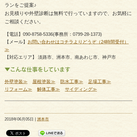
ランをご提案♪
お見積りや外壁診断は無料で行っていますので、お気軽に
ご相談ください。
【電話】090-8758-5336(事務所：0799-28-1373)
【メール】
お問い合わせはコチラよりどうぞ（24時間受付）
≫
【対応エリア】 淡路市、洲本市、南あわじ市、神戸市
▼こんな仕事をしています
外壁塗装≫
屋根塗装≫
防水工事≫
足場工事≫
リフォーム≫
解体工事≫
サイディング≫
2018年06月05日 |
洲本市