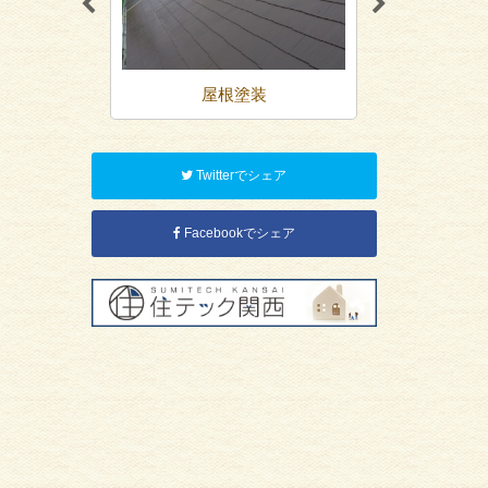
装
屋根塗装
防
Twitterでシェア
Facebookでシェア