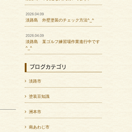
2026.04.09
淡路島 外壁塗装のチェック方法^_^
2026.04.09
淡路島 某ゴルフ練習場作業進行中です
^_^
ブログカテゴリ
淡路市
塗装豆知識
洲本市
南あわじ市