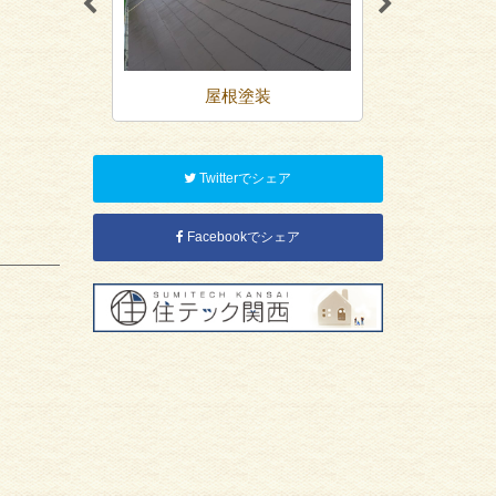
装
屋根塗装
防
Twitterでシェア
Facebookでシェア