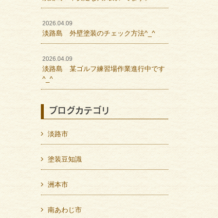
2026.04.09
淡路島 外壁塗装のチェック方法^_^
2026.04.09
淡路島 某ゴルフ練習場作業進行中です
^_^
ブログカテゴリ
淡路市
塗装豆知識
洲本市
南あわじ市