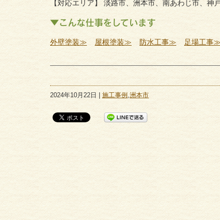
【対応エリア】 淡路市、洲本市、南あわじ市、神
▼こんな仕事をしています
外壁塗装≫
屋根塗装≫
防水工事≫
足場工事
2024年10月22日 |
施工事例
,
洲本市