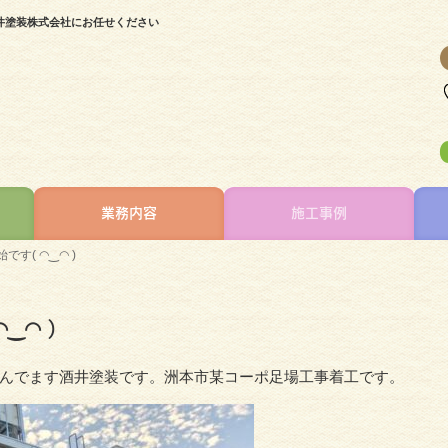
酒井塗装株式会社にお任せください
業務内容
施工事例
す( ◠‿◠ )
‿◠ )
んでます酒井塗装です。洲本市某コーポ足場工事着工です。