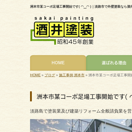
洲本市某コーポ足場工事開始です( ◠‿◠ )｜淡路市で外壁塗装なら
HOME
選ばれる理由
HOME
»
ブログ
»
施工事例
,
洲本市
»
洲本市某コーポ足場工事開始で
洲本市某コーポ足場工事開始です( ◠
淡路島で塗装業及び建築リフォーム全般請負業を営