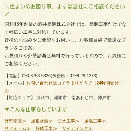
＼住まいのお困り事、まずは当社にご相談ください
／
昭和45年創業の酒井塗装株式会社では、塗装工事だけでな
く幅広い工事に対応しています。
皆様のお悩みやご要望をお伺いし、お客様目線で最適なプ
ランをご提案♪
お見積りや外壁診断は無料で行っていますので、お気軽に
ご相談ください。
【電話】090-8758-5336(事務所：0799-28-1373)
【メール】
お問い合わせはコチラよりどうぞ（24時間受付）
≫
【対応エリア】 淡路市、洲本市、南あわじ市、神戸市
▼こんな仕事をしています
外壁塗装≫
屋根塗装≫
防水工事≫
足場工事≫
リフォーム≫
解体工事≫
サイディング≫