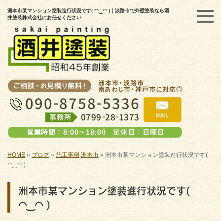
洲本市某マンション塗装進行状況です( ◠‿◠ )｜淡路市で外壁塗装なら酒
井塗装株式会社にお任せください
HOME
»
ブログ
»
施工事例
,
洲本市
»
洲本市某マンション塗装進行状況です(
◠‿◠ )
洲本市某マンション塗装進行状況です(
◠‿◠ )