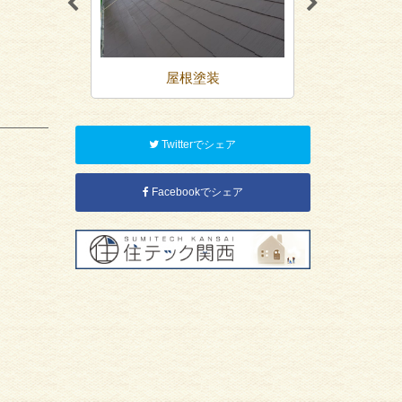
装
屋根塗装
防
Twitterでシェア
Facebookでシェア