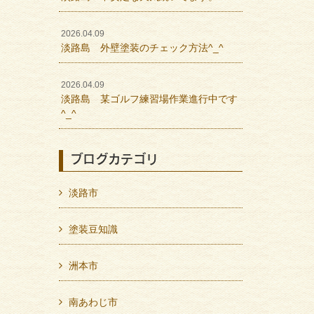
2026.04.09
淡路島 外壁塗装のチェック方法^_^
2026.04.09
淡路島 某ゴルフ練習場作業進行中です
^_^
ブログカテゴリ
淡路市
塗装豆知識
洲本市
南あわじ市