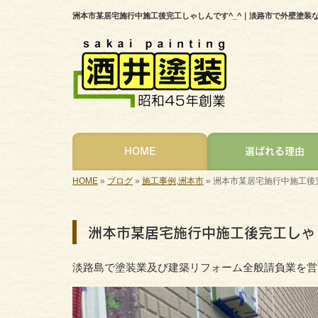
洲本市某居宅施行中施工後完工しゃしんです^_^｜淡路市で外壁塗装
HOME
選ばれる理由
HOME
»
ブログ
»
施工事例
,
洲本市
»
洲本市某居宅施行中施工後完
洲本市某居宅施行中施工後完工しゃし
淡路島で塗装業及び建築リフォーム全般請負業を営