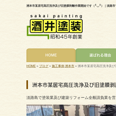
洲本市某居宅高圧洗浄及び旧塗膜剥離作業開始です（╹◡╹）｜淡路
HOME
選ばれる理由
HOME
»
ブログ
»
施工事例
,
洲本市
»
洲本市某居宅高圧洗浄及び
洲本市某居宅高圧洗浄及び旧塗膜剥
淡路島で塗装業及び建築リフォーム全般請負業を営