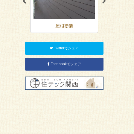
装
屋根塗装
防
Twitterでシェア
Facebookでシェア