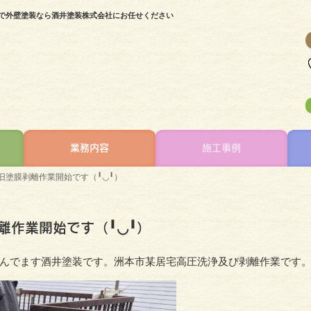
市で外壁塗装なら酒井塗装株式会社にお任せください
業務内容
施工事例
旧塗膜剥離作業開始です（╹◡╹）
離作業開始です（╹◡╹）
んでます酒井塗装です。洲本市某居宅高圧洗浄及び剥離作業です