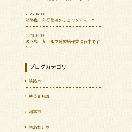
2026.04.09
淡路島 外壁塗装のチェック方法^_^
2026.04.09
淡路島 某ゴルフ練習場作業進行中です
^_^
ブログカテゴリ
淡路市
塗装豆知識
洲本市
南あわじ市