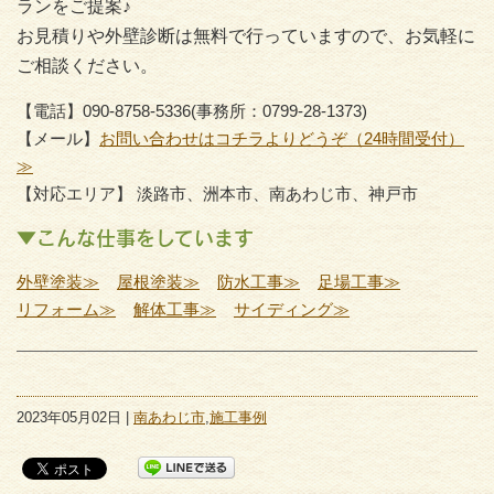
ランをご提案♪
お見積りや外壁診断は無料で行っていますので、お気軽に
ご相談ください。
【電話】090-8758-5336(事務所：0799-28-1373)
【メール】
お問い合わせはコチラよりどうぞ（24時間受付）
≫
【対応エリア】 淡路市、洲本市、南あわじ市、神戸市
▼こんな仕事をしています
外壁塗装≫
屋根塗装≫
防水工事≫
足場工事≫
リフォーム≫
解体工事≫
サイディング≫
2023年05月02日 |
南あわじ市
,
施工事例