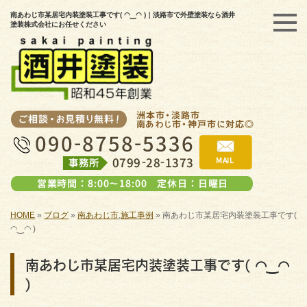
南あわじ市某居宅内装塗装工事です( ◠‿◠ )｜淡路市で外壁塗装なら酒井
塗装株式会社にお任せください
HOME
»
ブログ
»
南あわじ市
,
施工事例
»
南あわじ市某居宅内装塗装工事です(
◠‿◠ )
南あわじ市某居宅内装塗装工事です( ◠‿◠
)