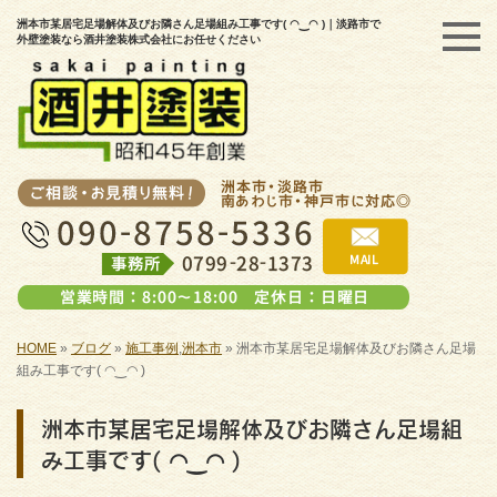
洲本市某居宅足場解体及びお隣さん足場組み工事です( ◠‿◠ )｜淡路市で
外壁塗装なら酒井塗装株式会社にお任せください
HOME
»
ブログ
»
施工事例
,
洲本市
»
洲本市某居宅足場解体及びお隣さん足場
組み工事です( ◠‿◠ )
洲本市某居宅足場解体及びお隣さん足場組
み工事です( ◠‿◠ )