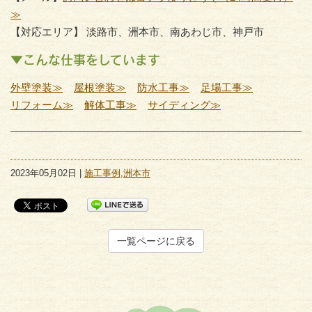
≫
【対応エリア】 淡路市、洲本市、南あわじ市、神戸市
▼こんな仕事をしています
外壁塗装≫
屋根塗装≫
防水工事≫
足場工事≫
リフォーム≫
解体工事≫
サイディング≫
2023年05月02日 |
施工事例
,
洲本市
一覧ページに戻る