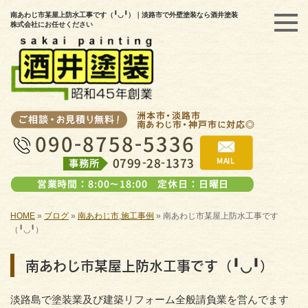
南あわじ市某屋上防水工事です（╹◡╹）｜淡路市で外壁塗装なら酒井塗装
株式会社にお任せください
HOME
»
ブログ
»
南あわじ市
,
施工事例
»
南あわじ市某屋上防水工事です
（╹◡╹）
南あわじ市某屋上防水工事です（╹◡╹）
淡路島で塗装業及び建築リフォーム全般請負業を営んでます