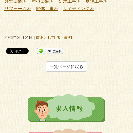
外壁塗装≫
屋根塗装≫
防水工事≫
足場工事≫
リフォーム≫
解体工事≫
サイディング≫
2023年04月01日 |
南あわじ市
,
施工事例
一覧ページに戻る