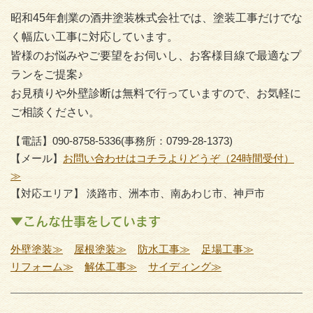
昭和45年創業の酒井塗装株式会社では、塗装工事だけでな
く幅広い工事に対応しています。
皆様のお悩みやご要望をお伺いし、お客様目線で最適なプ
ランをご提案♪
お見積りや外壁診断は無料で行っていますので、お気軽に
ご相談ください。
【電話】090-8758-5336(事務所：0799-28-1373)
【メール】
お問い合わせはコチラよりどうぞ（24時間受付）
≫
【対応エリア】 淡路市、洲本市、南あわじ市、神戸市
▼こんな仕事をしています
外壁塗装≫
屋根塗装≫
防水工事≫
足場工事≫
リフォーム≫
解体工事≫
サイディング≫