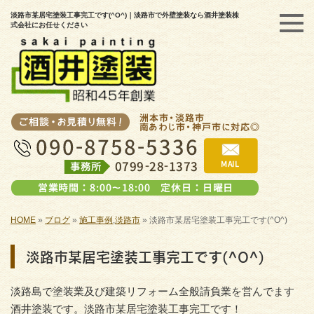
淡路市某居宅塗装工事完工です(^O^)｜淡路市で外壁塗装なら酒井塗装株
式会社にお任せください
HOME
»
ブログ
»
施工事例
,
淡路市
»
淡路市某居宅塗装工事完工です(^O^)
淡路市某居宅塗装工事完工です(^O^)
淡路島で塗装業及び建築リフォーム全般請負業を営んでます
酒井塗装です。淡路市某居宅塗装工事完工です！