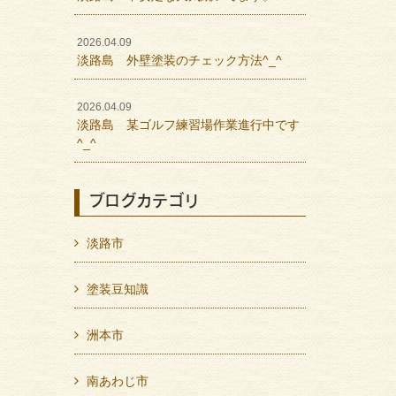
2026.04.09
淡路島 外壁塗装のチェック方法^_^
2026.04.09
淡路島 某ゴルフ練習場作業進行中です
^_^
ブログカテゴリ
淡路市
塗装豆知識
洲本市
南あわじ市