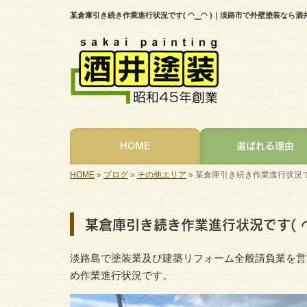
某倉庫引き続き作業進行状況です( ◠‿◠ )｜淡路市で外壁塗装なら
HOME
選ばれる理由
HOME
»
ブログ
»
その他エリア
»
某倉庫引き続き作業進行状況です(
某倉庫引き続き作業進行状況です( ◠
淡路島で塗装業及び建築リフォーム全般請負業を営
め作業進行状況です。