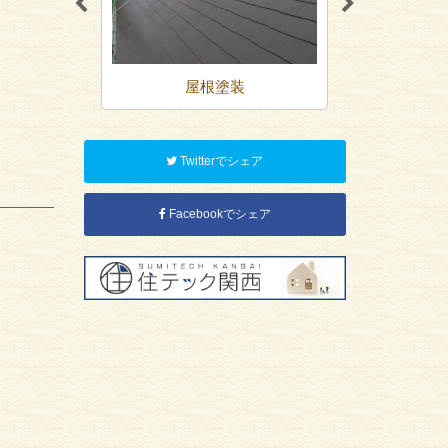
装
屋根塗装
防
Twitterでシェア
Facebookでシェア