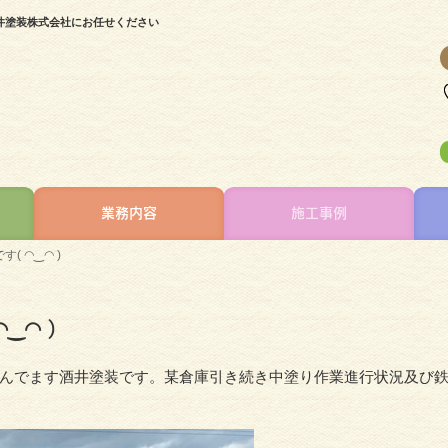
酒井塗装株式会社にお任せください
業務内容
施工事例
 ◠‿◠ )
‿◠ )
んでます酒井塗装です。某倉庫引き続き中塗り作業進行状況及び