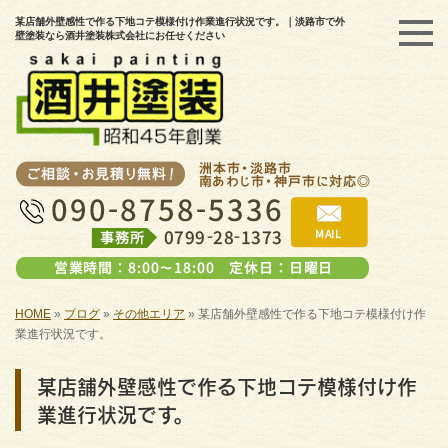
某店舗外壁感性で作る下地コテ模様付け作業進行状況です。｜淡路市で外
壁塗装なら酒井塗装株式会社にお任せください
HOME
»
ブログ
»
その他エリア
»
某店舗外壁感性で作る下地コテ模様付け作
業進行状況です。
某店舗外壁感性で作る下地コテ模様付け作
業進行状況です。