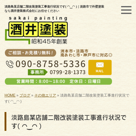
淡路島某店舗二階改装塗装工事進行状況です( ◠‿◠ )｜淡路市で外壁塗装
なら酒井塗装株式会社にお任せください
HOME
»
ブログ
»
その他エリア
»
淡路島某店舗二階改装塗装工事進行状況で
す( ◠‿◠ )
淡路島某店舗二階改装塗装工事進行状況で
す( ◠‿◠ )