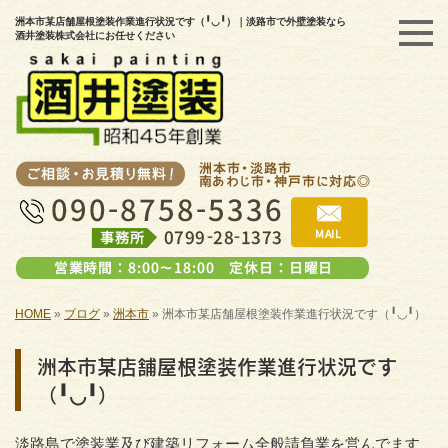
洲本市某店舗屋根塗装作業進行状況です（╹◡╹）｜淡路市で外壁塗装なら
酒井塗装株式会社にお任せください
HOME
»
ブログ
»
洲本市
»
洲本市某店舗屋根塗装作業進行状況です（╹◡╹）
洲本市某店舗屋根塗装作業進行状況です
（╹◡╹）
淡路島で塗装業及び建築リフォーム全般請負業を営んでます