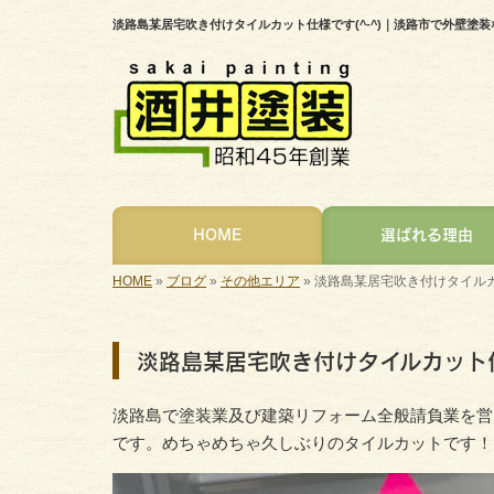
淡路島某居宅吹き付けタイルカット仕様です(^-^)｜淡路市で外壁塗
HOME
選ばれる理由
HOME
»
ブログ
»
その他エリア
»
淡路島某居宅吹き付けタイルカッ
淡路島某居宅吹き付けタイルカット仕
淡路島で塗装業及び建築リフォーム全般請負業を営
です。めちゃめちゃ久しぶりのタイルカットです！