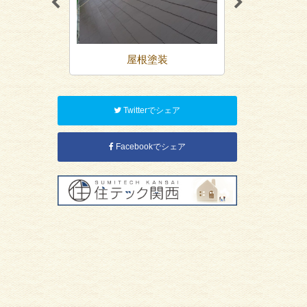
装
屋根塗装
防
Twitterでシェア
Facebookでシェア