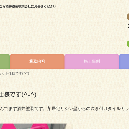
装なら酒井塗装株式会社にお任せください
業務内容
施工事例
ト仕様です(^-^)
様です(^-^)
んでます酒井塗装です。某居宅リシン壁からの吹き付けタイルカ