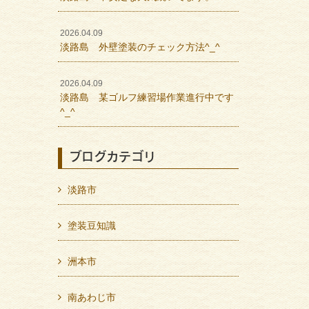
2026.04.09
淡路島 外壁塗装のチェック方法^_^
2026.04.09
淡路島 某ゴルフ練習場作業進行中です
^_^
ブログカテゴリ
淡路市
塗装豆知識
洲本市
南あわじ市