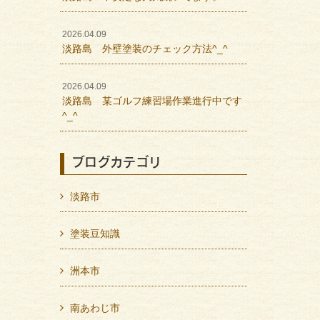
2026.04.09
淡路島 外壁塗装のチェック方法^_^
2026.04.09
淡路島 某ゴルフ練習場作業進行中です
^_^
ブログカテゴリ
淡路市
塗装豆知識
洲本市
南あわじ市