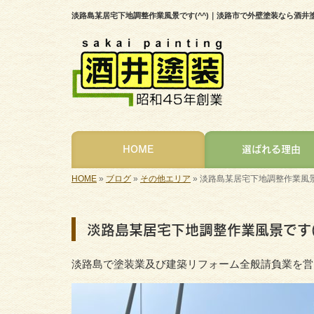
淡路島某居宅下地調整作業風景です(^^)｜淡路市で外壁塗装なら酒
HOME
選ばれる理由
HOME
»
ブログ
»
その他エリア
»
淡路島某居宅下地調整作業風景で
淡路島某居宅下地調整作業風景です(
淡路島で塗装業及び建築リフォーム全般請負業を営