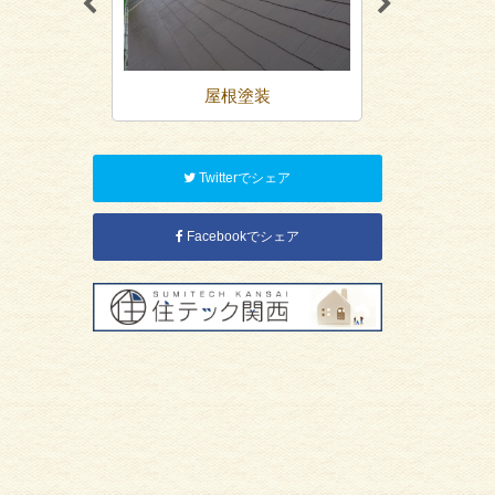
装
屋根塗装
防
Twitterでシェア
Facebookでシェア