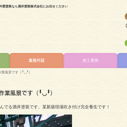
で外壁塗装なら酒井塗装株式会社にお任せください
業務内容
施工事例
業風景です（╹◡╹）
作業風景です（╹◡╹）
んでる酒井塗装です。某新築現場吹き付け完全養生です！