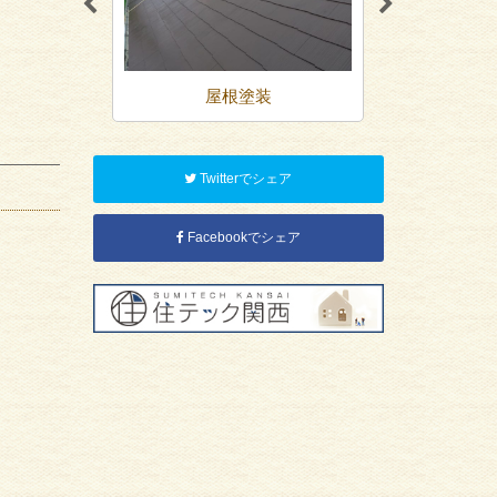
装
屋根塗装
防
Twitterでシェア
Facebookでシェア