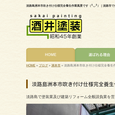
淡路島洲本市吹き付け仕様完全養生作業風景です（╹◡╹）｜淡路市
HOME
選ばれる理由
HOME
»
ブログ
»
洲本市
»
淡路島洲本市吹き付け仕様完全養生作
淡路島洲本市吹き付け仕様完全養生
淡路島で塗装業及び建築リフォーム全般請負業を営