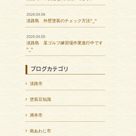
2026.04.09
淡路島 外壁塗装のチェック方法^_^
2026.04.09
淡路島 某ゴルフ練習場作業進行中です
^_^
ブログカテゴリ
淡路市
塗装豆知識
洲本市
南あわじ市