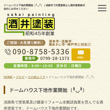
ドームハウス下地作業開始（╹◡╹）｜淡路市で外壁塗装なら酒井塗装株式
会社にお任せください
HOME
»
ブログ
»
その他エリア
»
ドームハウス下地作業開始（╹◡╹）
ドームハウス下地作業開始（╹◡╹）
淡路島で塗装業及び建築リフォーム全般請負業を営んでる酒
井塗装です。ドームハウス下地作業開始です。