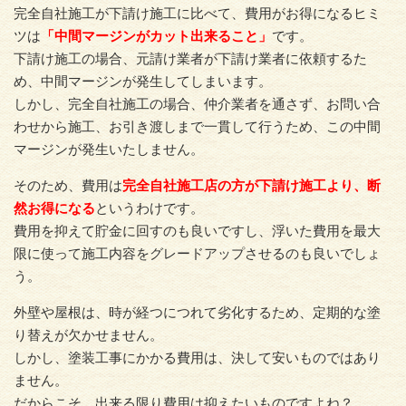
完全自社施工が下請け施工に比べて、費用がお得になるヒミ
ツは
「中間マージンがカット出来ること」
です。
下請け施工の場合、元請け業者が下請け業者に依頼するた
め、中間マージンが発生してしまいます。
しかし、完全自社施工の場合、仲介業者を通さず、お問い合
わせから施工、お引き渡しまで一貫して行うため、この中間
マージンが発生いたしません。
そのため、費用は
完全自社施工店の方が下請け施工より、断
然お得になる
というわけです。
費用を抑えて貯金に回すのも良いですし、浮いた費用を最大
限に使って施工内容をグレードアップさせるのも良いでしょ
う。
外壁や屋根は、時が経つにつれて劣化するため、定期的な塗
り替えが欠かせません。
しかし、塗装工事にかかる費用は、決して安いものではあり
ません。
だからこそ、出来る限り費用は抑えたいものですよね？