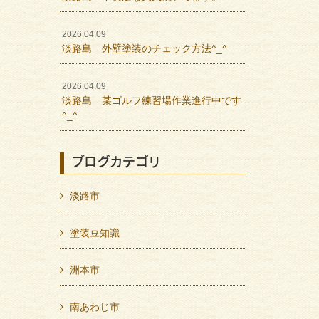
2026.04.09
淡路島 外壁塗装のチェック方法^_^
2026.04.09
淡路島 某ゴルフ練習場作業進行中です
^_^
ブログカテゴリ
淡路市
塗装豆知識
洲本市
南あわじ市