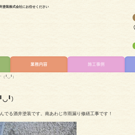
井塗装株式会社にお任せください
業務内容
施工事例
（╹◡╹）
◡╹）
んでる酒井塗装です。南あわじ市雨漏り修繕工事です！