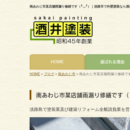
南あわじ市某店舗雨漏り修繕です（╹◡╹）｜淡路市で外壁塗装なら酒
HOME
選ばれる理由
HOME
»
ブログ
»
南あわじ市
»
南あわじ市某店舗雨漏り修繕です
南あわじ市某店舗雨漏り修繕です（╹
淡路島で塗装業及び建築リフォーム全般請負業を営