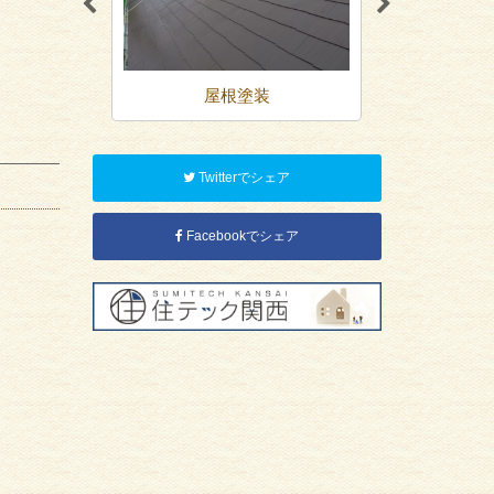
装
屋根塗装
防
Twitterでシェア
Facebookでシェア