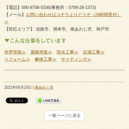
【電話】090-8758-5336(事務所：0799-28-1373)
【メール】
お問い合わせはコチラよりどうぞ（24時間受付）
≫
【対応エリア】 淡路市、洲本市、南あわじ市、神戸市
▼こんな仕事をしています
外壁塗装≫
屋根塗装≫
防水工事≫
足場工事≫
リフォーム≫
解体工事≫
サイディング≫
2021年05月23日 |
南あわじ市
一覧ページに戻る