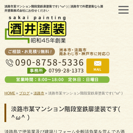
淡路市某マンション階段室鉄扉塗装です( ^ω^ )｜淡路市で外壁塗装なら酒
井塗装株式会社にお任せください
HOME
»
ブログ
»
淡路市
»
淡路市某マンション階段室鉄扉塗装です( ^ω^ )
淡路市某マンション階段室鉄扉塗装です(
^ω^ )
淡路島で塗装業及び建築リフォーム全般請負業を営んでる酒